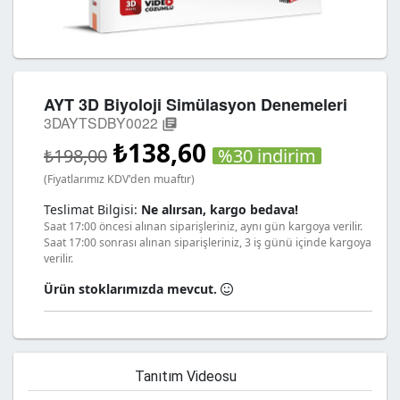
AYT 3D Biyoloji Simülasyon Denemeleri
3DAYTSDBY0022
library_books
₺138,60
%30 indirim
₺198,00
(Fiyatlarımız KDV'den muaftır)
Teslimat Bilgisi:
Ne alırsan, kargo bedava!
Saat 17:00 öncesi alınan siparişleriniz, aynı gün kargoya verilir.
Saat 17:00 sonrası alınan siparişleriniz, 3 iş günü içinde kargoya
verilir.
Ürün stoklarımızda mevcut.
Tanıtım Videosu