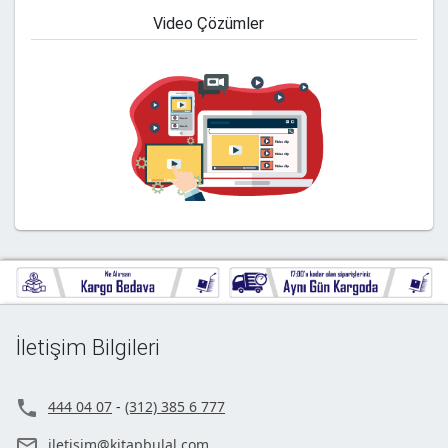
Video Çözümler
İletişim Bilgileri

444 04 07
-
(312) 385 6 777

iletisim@kitapbulal.com