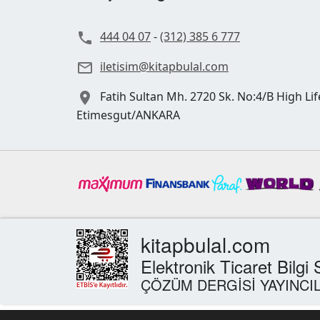
444 04 07
-
(312) 385 6 777

iletisim@kitapbulal.com

Fatih Sultan Mh. 2720 Sk. No:4/B High Lif

Etimesgut/ANKARA
kitapbulal.com
Elektronik Ticaret Bilgi
ÇÖZÜM DERGİSİ YAYINCIL