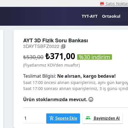
Satış Noktas
storefron
TYT-AYT
Ortaokul
AYT 3D Fizik Soru Bankası
3DAYTSBFZ0022
library_books
₺371,00
%30 indirim
₺530,00
(Fiyatlarımız KDV'den muaftır)
Teslimat Bilgisi:
Ne alırsan, kargo bedava!
Saat 17:00 öncesi alınan siparişleriniz, aynı gün kargoya
Saat 17:00 sonrası alınan siparişleriniz, 3 iş günü içind
Ürün stoklarımızda mevcut.
peoples
add_shopping_cart
Sepete Ekle
Bayimizden Al