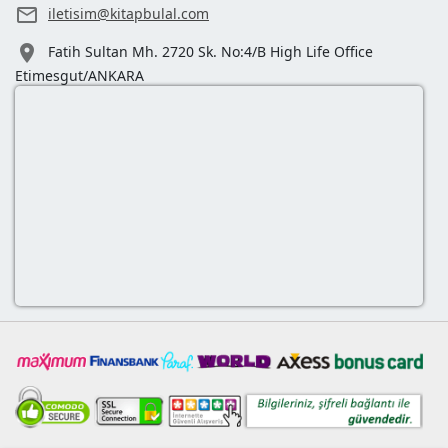

iletisim@kitapbulal.com

Fatih Sultan Mh. 2720 Sk. No:4/B High Life Office
Etimesgut/ANKARA