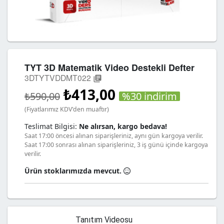
TYT 3D Matematik Video Destekli Defter
3DTYTVDDMT022
library_books
₺413,00
%30 indirim
₺590,00
(Fiyatlarımız KDV'den muaftır)
Teslimat Bilgisi:
Ne alırsan, kargo bedava!
Saat 17:00 öncesi alınan siparişleriniz, aynı gün kargoya verilir.
Saat 17:00 sonrası alınan siparişleriniz, 3 iş günü içinde kargoya
verilir.
Ürün stoklarımızda mevcut.
Tanıtım Videosu