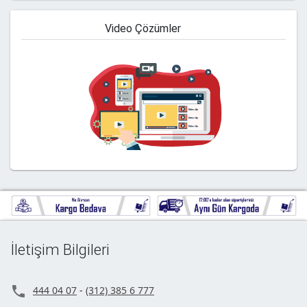
Video Çözümler
İletişim Bilgileri

444 04 07
-
(312) 385 6 777