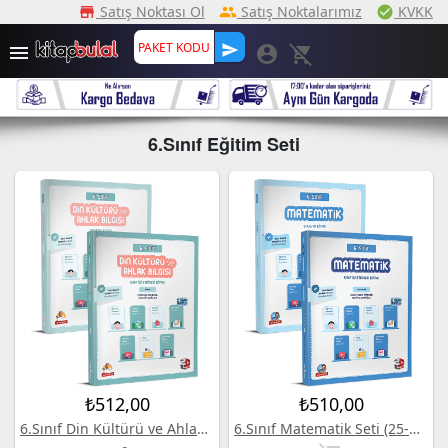
Satış Noktası Ol
Satış Noktalarımız
KVKK
storefront
peoples
check_ci
send

account_circle
remove_shopping_cart
6.Sınıf Eğitim Seti
₺512,00
₺510,00
6.Sınıf Din Kültürü ve Ahlak Bil.Seti (25-26)
6.Sınıf Matematik Seti (25-26)