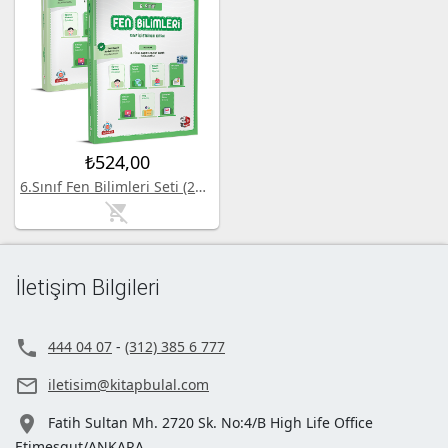
₺524,00
6.Sınıf Fen Bilimleri Seti (25-26)
remove_shopping_cart
İletişim Bilgileri

444 04 07
-
(312) 385 6 777

iletisim@kitapbulal.com

Fatih Sultan Mh. 2720 Sk. No:4/B High Life Office
Etimesgut/ANKARA