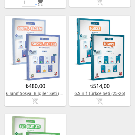
remove_shopping_cart
shopping_cart
₺480,00
₺514,00
6.Sınıf Sosyal Bilgiler Seti (25-26)
6.Sınıf Türkçe Seti (25-26)
remove_shopping_cart
remove_shopping_cart