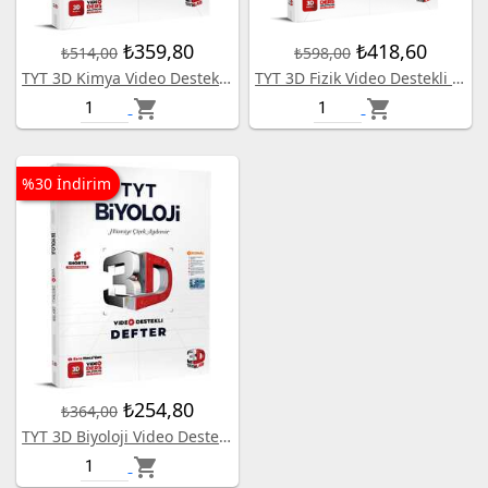
₺359,80
₺418,60
₺514,00
₺598,00
TYT 3D Kimya Video Destekli Defter
TYT 3D Fizik Video Destekli Defter
shopping_cart
shopping_cart
%30 İndirim
₺254,80
₺364,00
TYT 3D Biyoloji Video Destekli Defter
shopping_cart