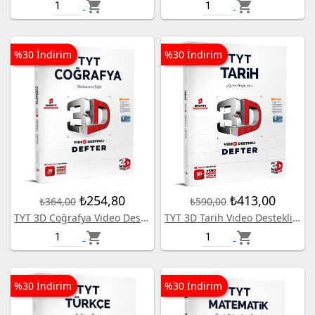
shopping_cart
shopping_cart
%30 İndirim
%30 İndirim
₺254,80
₺413,00
₺364,00
₺590,00
TYT 3D Coğrafya Video Destekli Defter
TYT 3D Tarih Video Destekli Defter
shopping_cart
shopping_cart
%30 İndirim
%30 İndirim