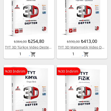
₺254,80
₺413,00
₺364,00
₺590,00
TYT 3D Türkçe Video Destekli Defter
TYT 3D Matematik Video Destekli Defter
shopping_cart
shopping_cart
%30 İndirim
%30 İndirim