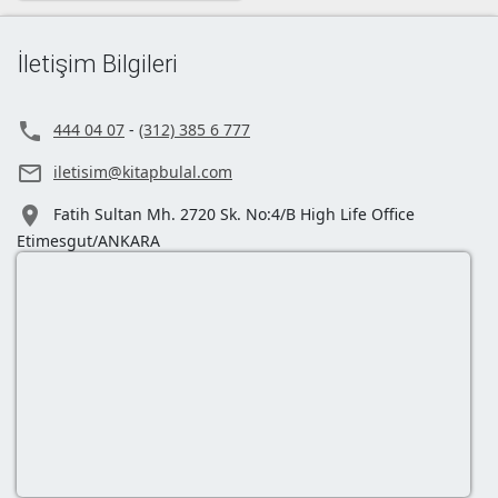
İletişim Bilgileri

444 04 07
-
(312) 385 6 777

iletisim@kitapbulal.com

Fatih Sultan Mh. 2720 Sk. No:4/B High Life Office
Etimesgut/ANKARA